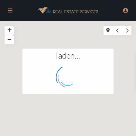
laden…
€ 250K