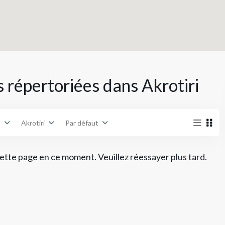
s
Villes
 répertoriées dans Akrotiri
€ 0 à € 5,000,000
Tranche de prix:
s
Akrotiri
Par défaut
 cette page en ce moment. Veuillez réessayer plus tard.